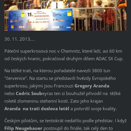
30. 11. 2013....
Páteční superkrosová noc v Chemnitz, které leží, asi 60 km
od českých hranic, pokračoval druhým dílem ADAC SX Cup.
Na těžké trati, na kterou pořadatelé navezli 3800 tun
"červenice". Na startu se představili hvězdy Evropského
superkrosu, jakými jsou Francouzi
Gregory Aranda
nebo
Cedric Soub
eyras ten si bouhužel přivodil na těžké
roletě zlomeninu stehenní kosti. Zato jeho krajan
Aranda na trati doslova letěl
a potvrdil svoje kvality.
Českým pilotům, se tentokrát nedařilo podle představ. I když
Filip Neugebauer
postoupil do finále, tak celý den to