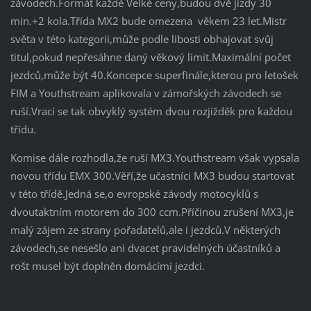
závodech.Formát každé Velké ceny,budou dvě jízdy 30
min.+2 kola.Třída MX2 bude omezena věkem 23 let.Mistr
světa v této kategorii,může podle libosti obhajovat svůj
titul,pokud nepřesáhne daný věkový limit.Maximální počet
jezdců,může být 40.Koncepce superfinále,kterou pro letošek
FIM a Youthstream aplikovala v zámořských závodech se
ruší.Vrací se tak obvyklý systém dvou rozjížděk pro každou
třídu.
Komise dále rozhodla,že ruší MX3.Youthstream však vypsala
novou třídu EMX 300.Věří,že učastníci MX3 budou startovat
v této třídě.Jedná se,o evropské závody motocyklů s
dvoutaktním motorem do 300 ccm.Příčinou zrušení MX3,je
malý zájem ze strany pořadatelů,ale i jezdců.V některých
závodech,se nesešlo ani dvacet pravidelných účastníků a
rošt musel být doplněn domácími jezdci.