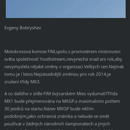
Evgeny Bobryshev
Motokrosová komise FIM,spolu s promotérem mistrovství
světa společností Youthstream,nevynechá snad ani rok,aby
nevymyslela nějaké změny v organizaci Velkých cen.Nejinak
tomu je i letos:Nejzásadnější změnou pro rok 2014,je
zrušení třídy MX3.
A co dalšího v sídle FIM švýcarském Mies vydumali?Třída
MX1 bude přejmenována na MXGP,s maximalním počtem
30 jezdců na startu.Název MXGP bude něčím
podobným,jako ochranná známka a nebude se smět
používat v žádných národních šampionátech a jiných