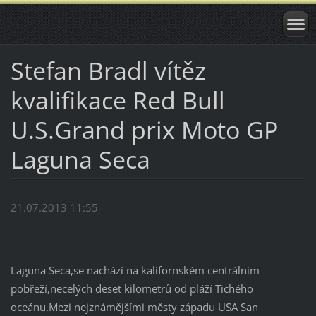
Stefan Bradl vítěz
kvalifikace Red Bull
U.S.Grand prix Moto GP
Laguna Seca
21.07.2013 11:55
Laguna Seca,se nachází na kalifornském centrálním
pobřeží,necelých deset kilometrů od pláží Tichého
oceánu.Mezi nejznámějšími městy západu USA San