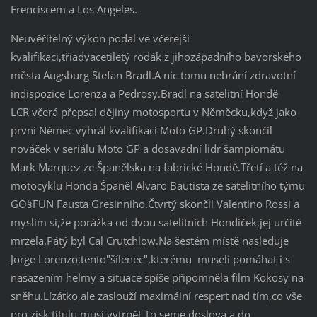
Frenciscem a Los Angeles.
Neuvěřitelný výkon podal ve včerejší
kvalifikaci,třiadvacetiletý rodák z jihozápadního bavorského
města Augsburg Stefan Bradl.A nic tomu nebrání zdravotní
indispozice Lorenza a Pedrosy.Bradl na satelitní Hondě
LCR včerá přepsal dějiny motosportu v Něměcku,když jako
první Němec vyhrál kvalifikaci Moto GP.Druhý skončil
nováček v seriálu Moto GP a dosavadní lidr šampiomátu
Mark Marquez ze Španělska na fabrické Hondě.Třetí a též na
motocyklu Honda Španěl Alvaro Bautista ze satelitního týmu
GO§FUN Fausta Gresinniho.Čtvrtý skončil Valentino Rossi a
myslím si,že porážka od dvou satelitních Hondiček,jej určitě
mrzela.Pátý byl Cal Crutchlow.Na šestém místě nasleduje
Jorge Lorenzo,tento"šílenec",kterému museli pomáhat i s
nasazením helmy a situace spíše připomněla film Kokosy na
sněhu.Lízátko,ale zaslouží maximální respert nad tím,co vše
pro zisk titulu musí vytrpět.To semé doslova a do