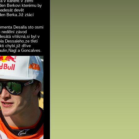
ta v kariéře.V zemi
den Berkovi kterému by
 padesát devět
en Berka.Již ztácí
ementa Desalla sto osmi
o nedělní závod
sátá vítězná,si byl v
Na Dessaleho,ze třetí
i chybí,již dříve
aulin,Nagl a Goncalves.