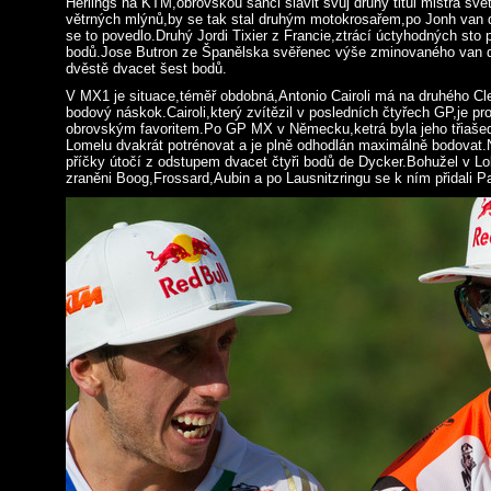
Herlings na KTM,obrovskou šanci slavit svůj druhý titul mistra svě
větrných mlýnů,by se tak stal druhým motokrosařem,po Jonh van 
se to povedlo.Druhý Jordi Tixier z Francie,ztrácí úctyhodných sto
bodů.Jose Butron ze Španělska svěřenec výše zminovaného van d
dvěstě dvacet šest bodů.
V MX1 je situace,téměř obdobná,Antonio Cairoli má na druhého Cl
bodový náskok.Cairoli,který zvítězil v posledních čtyřech GP,je pr
obrovským favoritem.Po GP MX v Německu,ketrá byla jeho třiašede
Lomelu dvakrát potrénovat a je plně odhodlán maximálně bodovat.
příčky útočí z odstupem dvacet čtyři bodů de Dycker.Bohužel v Lokt
zraněni Boog,Frossard,Aubin a po Lausnitzringu se k ním přidali P