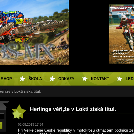
SHOP
ŠKOLA
ODKAZY
KONTAKT
LED
ěří,že v Lokti získá titul.
Herlings věří,že v Lokti získá titul.
02.08.2013 17:34
Při Velké ceně České republiky v motokrosu čtrnáctém podniku ze