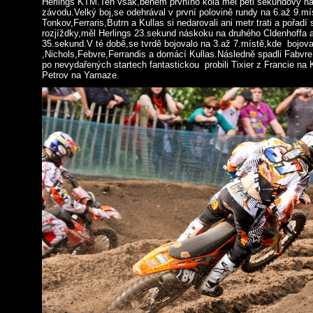
Herlings KTM.Ten však,během prvního kola měl pěti sekundový ná
závodu.Velký boj,se odehrával v první polovině rundy na 6.až 9.mí
Tonkov,Ferraris,Butrn a Kullas si nedarovali ani metr trati a pořadí
rozjíždky,měl Herlings 23.sekund náskoku na druhého Cldenhoffa a 
35.sekund.V té době,se tvrdě bojovalo na 3.až 7.místě,kde bojoval
,Nichols,Febvre,Ferrandis a domácí Kullas.Následně spadli Fabvre
po nevydařených startech fantastickou probili Tixier z Francie na
Petrov na Yamaze.