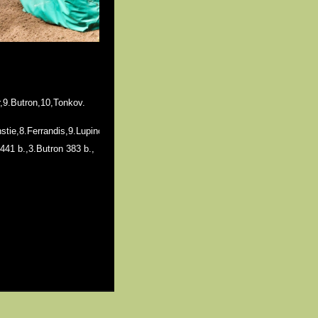
er,9.Butron,10,Tonkov.
nstie,8.Ferrandis,9.Lupino,10.Kullas.
441 b.,3.Butron 383 b.,
Mapa stránek
RSS