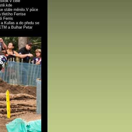
skok v čele
stě.kde
 se stále měnilo.V půce
třetího Ferrise
i Ferris
 a Kullas a do předu se
 KTM a Bulhar Petar