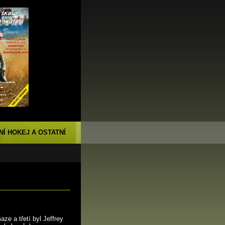
NÍ HOKEJ A OSTATNÍ
e a třetí byl Jeffrey