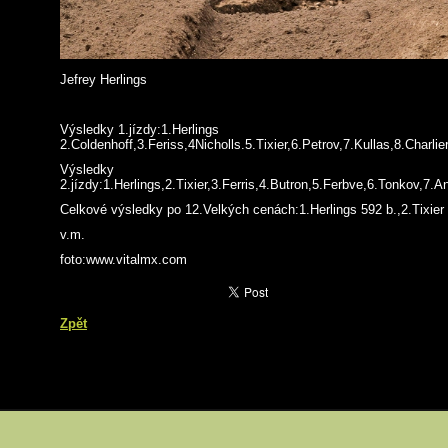
Jefrey Herlings
Výsledky 1.jízdy:1.Herlings
2.Coldenhoff,3.Feriss,4Nicholls.5.Tixier,6.Petrov,7.Kullas,8.Charli
Výsledky
2.jízdy:1.Herlings,2.Tixier,3.Ferris,4.Butron,5.Ferbve,6.Tonkov,7.A
Celkové výsledky po 12.Velkých cenách:1.Herlings 592 b.,2.Tixier 
v.m.
foto:www.vitalmx.com
Zpět
a
Tisk
ode