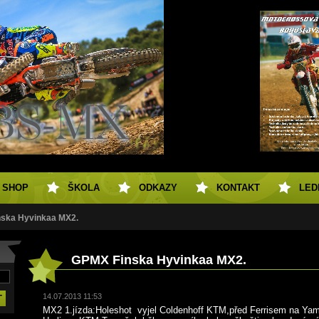
SHOP
ŠKOLA
ODKAZY
KONTAKT
LED
ska Hyvinkaa MX2.
GPMX Finska Hyvinkaa MX2.
14.07.2013 11:53
MX2 1.jízda:Holeshot vyjel Coldenhoff KTM,před Ferrisem na Yamaz