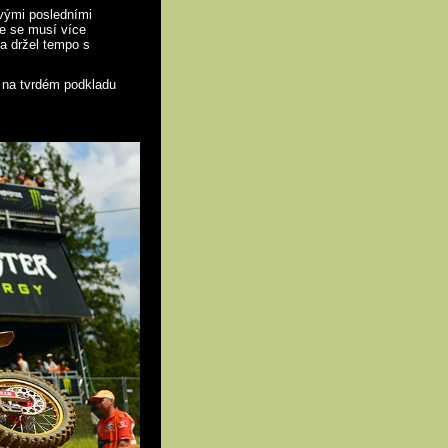
svými posledními
že se musí více
 a držel tempo s
e na tvrdém podkladu