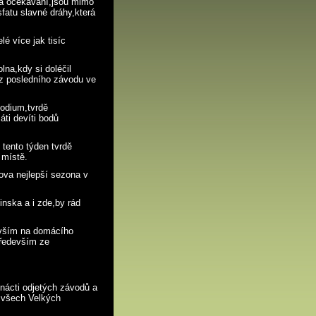
ká očekávání,jsou mimo
fatu slavné dráhy,která
lé více jak tisíc
lna,kdy si doléčil
 z posledního závodu ve
podium,tvrdě
áti devíti bodů
tento týden tvrdě
 místě.
ova nejlepší sezona v
nska a i zde,by rád
vším na domácího
především ze
inácti odjetých závodů a
e všech Velkých