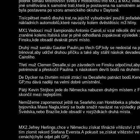
podnik seriálu Mistrovství světa v motokrosu tříd MX1 a MX2.Vel
jiné směřována k samotné trati,která je postavena na samotném as
byla postavena po vzoru amerického okruhu v Daytoně.
Tisícpětset metrů dlouhá trat,na jejichž vybudování použili pořadate
nákladních automobilů,které navozily kolem dvěstětisíc m3 hlíny.
MX1.Vedoucí muž šampionátu Antonio Cairoli,si vzal několik dní vo
zraněné koleno.Italská star je plně odhodlaná zopakovat výsledek
Finsku,kde obsadil dvakrát první místo.
Druhý muž seriálu Gautier Paulin,po třech GP,kdy se nedostal na 
trénoval,aby udržel druhou příčku a také aby stáhl náskok devades
Cairoliho.
Třetí muž Clemen Desalle,si po závodech ve Finsku odpočinul,aby 
potrénoval a přeskočil Paulina s náskokem devíti bodů na druhém
De Dycker na čtvrtém místě ztrácí na Desalleho patnáct bodů.Ken
GP,mu dává naději na velmi dobré umístnění.
Pátý Kevin Strijbos jede do Německa nabuzen druhým místem z Fi
skončil mezi nejlepšími.
Nemůžeme zapomenout ještě na Searleho,van Horebbeka a přede
bojovníka Maxe Nagla,který se bude snažit navázat na výsledky 
Švédska,nebo Brazílie,kde obsadil v rozjíždkách druhá místa.
MX2.Jefrey Herlings,chce v Německu získat třinácté vítězství z tř
tím zlomit rekord Stefana Eversta.A pokusit se,získat vítězství v
cenách(chybí odjet pět GP).