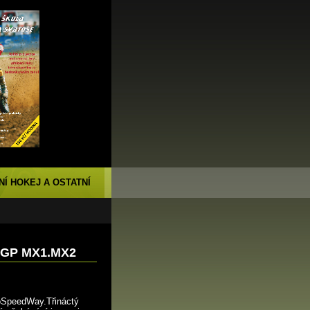
NÍ HOKEJ A OSTATNÍ
MXGP MX1.MX2
uroSpeedWay.Třináctý