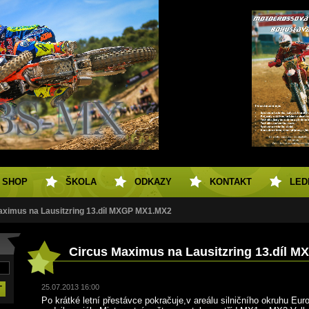
SHOP
ŠKOLA
ODKAZY
KONTAKT
LED
aximus na Lausitzring 13.díl MXGP MX1.MX2
Circus Maximus na Lausitzring 13.díl 
25.07.2013 16:00
Po krátké letní přestávce pokračuje,v areálu silničního okruhu E