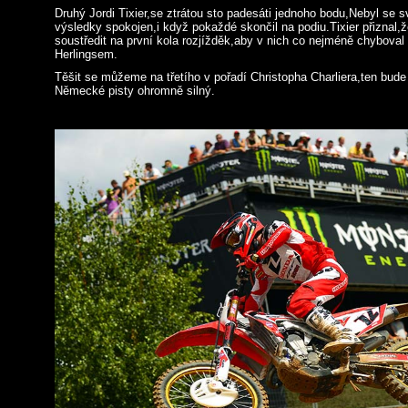
Druhý Jordi Tixier,se ztrátou sto padesáti jednoho bodu,Nebyl se 
výsledky spokojen,i když pokaždé skončil na podiu.Tixier přiznal,
soustředit na první kola rozjížděk,aby v nich co nejméně chyboval
Herlingsem.
Těšit se můžeme na třetího v pořadí Christopha Charliera,ten bud
Německé pisty ohromně silný.