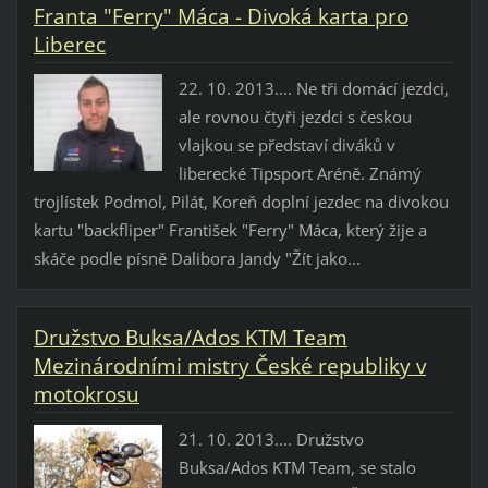
Franta "Ferry" Máca - Divoká karta pro
Liberec
22. 10. 2013.... Ne tři domácí jezdci,
ale rovnou čtyři jezdci s českou
vlajkou se představí diváků v
liberecké Tipsport Aréně. Známý
trojlístek Podmol, Pilát, Koreň doplní jezdec na divokou
kartu "backfliper" František "Ferry" Máca, který žije a
skáče podle písně Dalibora Jandy "Žít jako...
Družstvo Buksa/Ados KTM Team
Mezinárodními mistry České republiky v
motokrosu
21. 10. 2013.... Družstvo
Buksa/Ados KTM Team, se stalo