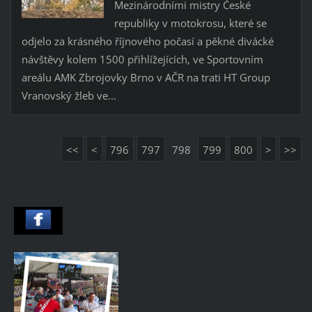
Mezinárodními mistry České
republiky v motokrosu, které se
odjelo za krásného říjnového počasí a pěkné divácké
návštěvy kolem 1500 přihlížejících, ve Sportovním
areálu AMK Zbrojovky Brno v AČR na trati HT Group
Vranovský žleb ve...
<<
<
796
797
798
799
800
>
>>