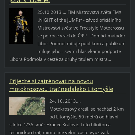
25.10.2013.... FIM Mistrovství světa FMX
„NIGHT of the JUMPs“ - závod oficiálního
Mistrovství světa ve Freestyle Motocrossu
se po roce vrací do ČR!!! Domácí matador
Libor Podmol miluje publikum a publikum
miluje jeho - svými hlasivkami podpořte
Libora Podmola v cestě za druhý titulem mistra...
Přijeďte si zatrénovat na novou
motokrosovou trať nedaleko Litomyšle
24. 10. 2013....
Motokrosový areál, se nachází 2 km
od Litomyšle, 50 metrů od hlavní
silnice 1/35 směr Hradec Králové. Tuto hlinitou a
technickou trať, mimo jiné velmi často využívá k