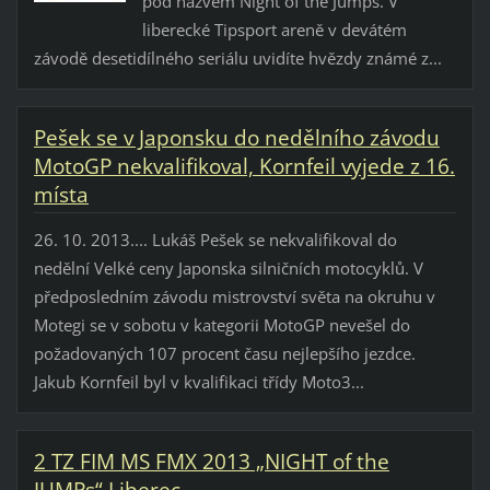
pod názvem Night of the Jumps. V
liberecké Tipsport areně v devátém
závodě desetidílného seriálu uvidíte hvězdy známé z...
Pešek se v Japonsku do nedělního závodu
MotoGP nekvalifikoval, Kornfeil vyjede z 16.
místa
26. 10. 2013.... Lukáš Pešek se nekvalifikoval do
nedělní Velké ceny Japonska silničních motocyklů. V
předposledním závodu mistrovství světa na okruhu v
Motegi se v sobotu v kategorii MotoGP nevešel do
požadovaných 107 procent času nejlepšího jezdce.
Jakub Kornfeil byl v kvalifikaci třídy Moto3...
2 TZ FIM MS FMX 2013 „NIGHT of the
JUMPs“ Liberec